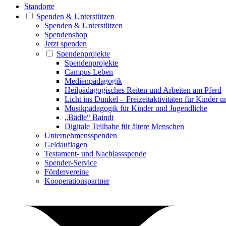
Standorte
Spenden & Unterstützen
Spenden & Unterstützen
Spendenshop
Jetzt spenden
Spendenprojekte
Spendenprojekte
Campus Leben
Medienpädagogik
Heilpädagogisches Reiten und Arbeiten am Pferd
Licht ins Dunkel – Freizeitaktivitäten für Kinder 
Musikpädagogik für Kinder und Jugendliche
„Bädle“ Baindt
Digitale Teilhabe für ältere Menschen
Unternehmensspenden
Geldauflagen
Testament- und Nachlassspende
Spender-Service
Fördervereine
Kooperationspartner