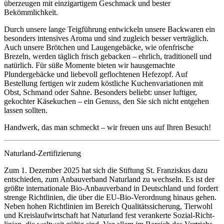
überzeugen mit einzigartigem Geschmack und bester
Bekömmlichkeit.
Durch unsere lange Teigführung entwickeln unsere Backwaren ein
besonders intensives Aroma und sind zugleich besser verträglich.
Auch unsere Brötchen und Laugengebäcke, wie ofenfrische
Brezeln, werden täglich frisch gebacken – ehrlich, traditionell und
natürlich. Für süße Momente bieten wir hausgemachte
Plundergebäcke und liebevoll geflochtenen Hefezopf. Auf
Bestellung fertigen wir zudem köstliche Kuchenvariationen mit
Obst, Schmand oder Sahne. Besonders beliebt: unser luftiger,
gekochter Käsekuchen – ein Genuss, den Sie sich nicht entgehen
lassen sollten.
Handwerk, das man schmeckt – wir freuen uns auf Ihren Besuch!
Naturland-Zertifizierung
Zum 1. Dezember 2025 hat sich die Stiftung St. Franziskus dazu
entschieden, zum Anbau­verband Naturland zu wechseln. Es ist der
größte inter­nationale Bio-Anbau­verband in Deutsch­land und fordert
strenge Richt­linien, die über die EU-Bio-Verordnung hinaus gehen.
Neben hohen Richt­linien im Bereich Qualitätss­icherung, Tierwohl
und Kreis­lauf­wirt­schaft hat Natur­land fest verankerte Sozial-Richt­