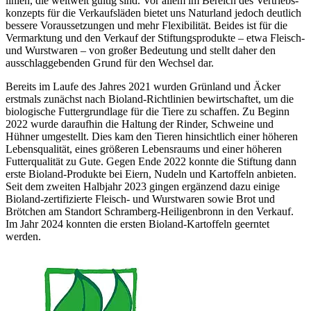
linien, die welt­weit gültig sind. Vor allem im Bereich des Vertriebs­
konzepts für die Verkaufs­läden bietet uns Naturland jedoch deutlich
bessere Voraus­setzungen und mehr Flexi­bilität. Beides ist für die
Vermarktung und den Verkauf der Stiftungs­produkte – etwa Fleisch-
und Wurst­waren – von großer Bedeutung und stellt daher den
ausschlag­gebenden Grund für den Wechsel dar.
Bereits im Laufe des Jahres 2021 wurden Grün­land und Äcker
erstmals zunächst nach Bioland-Richtlinien bewirt­schaftet, um die
biologische Futter­grundlage für die Tiere zu schaffen. Zu Beginn
2022 wurde daraufhin die Haltung der Rinder, Schweine und
Hühner umgestellt. Dies kam den Tieren hinsichtlich einer höheren
Lebens­qualität, eines größeren Lebens­raums und einer höheren
Futter­qualität zu Gute. Gegen Ende 2022 konnte die Stiftung dann
erste Bioland-Produkte bei Eiern, Nudeln und Kartoffeln anbieten.
Seit dem zweiten Halbjahr 2023 gingen ergänzend dazu einige
Bioland-zertifizierte Fleisch- und Wurst­waren sowie Brot und
Brötchen am Standort Schramberg-Heiligen­bronn in den Verkauf.
Im Jahr 2024 konnten die ersten Bioland-Kartoffeln geerntet
werden.