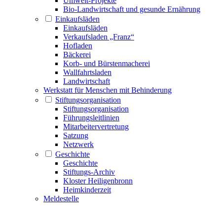
Umwelt-Projekte
Bio-Landwirtschaft und gesunde Ernährung
Einkaufsläden
Einkaufsläden
Verkaufsladen „Franz“
Hofladen
Bäckerei
Korb- und Bürstenmacherei
Wallfahrtsladen
Landwirtschaft
Werkstatt für Menschen mit Behinderung
Stiftungsorganisation
Stiftungsorganisation
Führungsleitlinien
Mitarbeitervertretung
Satzung
Netzwerk
Geschichte
Geschichte
Stiftungs-Archiv
Kloster Heiligenbronn
Heimkinderzeit
Meldestelle