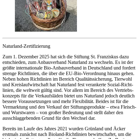
Naturland-Zertifizierung
Zum 1. Dezember 2025 hat sich die Stiftung St. Franziskus dazu
entschieden, zum Anbau­verband Naturland zu wechseln. Es ist der
größte inter­nationale Bio-Anbau­verband in Deutsch­land und fordert
strenge Richt­linien, die über die EU-Bio-Verordnung hinaus gehen.
Neben hohen Richt­linien im Bereich Qualitätss­icherung, Tierwohl
und Kreis­lauf­wirt­schaft hat Natur­land fest verankerte Sozial-Richt­
linien, die welt­weit gültig sind. Vor allem im Bereich des Vertriebs­
konzepts für die Verkaufs­läden bietet uns Naturland jedoch deutlich
bessere Voraus­setzungen und mehr Flexi­bilität. Beides ist für die
Vermarktung und den Verkauf der Stiftungs­produkte – etwa Fleisch-
und Wurst­waren – von großer Bedeutung und stellt daher den
ausschlag­gebenden Grund für den Wechsel dar.
Bereits im Laufe des Jahres 2021 wurden Grün­land und Äcker
erstmals zunächst nach Bioland-Richtlinien bewirt­schaftet, um die