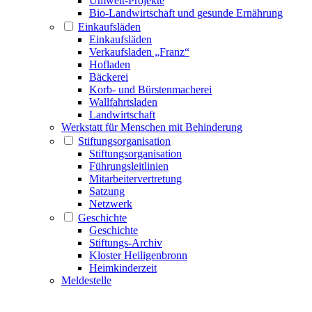
Umwelt-Projekte
Bio-Landwirtschaft und gesunde Ernährung
Einkaufsläden
Einkaufsläden
Verkaufsladen „Franz“
Hofladen
Bäckerei
Korb- und Bürstenmacherei
Wallfahrtsladen
Landwirtschaft
Werkstatt für Menschen mit Behinderung
Stiftungsorganisation
Stiftungsorganisation
Führungsleitlinien
Mitarbeitervertretung
Satzung
Netzwerk
Geschichte
Geschichte
Stiftungs-Archiv
Kloster Heiligenbronn
Heimkinderzeit
Meldestelle