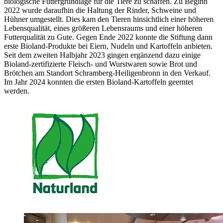
biologische Futter­grundlage für die Tiere zu schaffen. Zu Beginn
2022 wurde daraufhin die Haltung der Rinder, Schweine und
Hühner umgestellt. Dies kam den Tieren hinsichtlich einer höheren
Lebens­qualität, eines größeren Lebens­raums und einer höheren
Futter­qualität zu Gute. Gegen Ende 2022 konnte die Stiftung dann
erste Bioland-Produkte bei Eiern, Nudeln und Kartoffeln anbieten.
Seit dem zweiten Halbjahr 2023 gingen ergänzend dazu einige
Bioland-zertifizierte Fleisch- und Wurst­waren sowie Brot und
Brötchen am Standort Schramberg-Heiligen­bronn in den Verkauf.
Im Jahr 2024 konnten die ersten Bioland-Kartoffeln geerntet
werden.