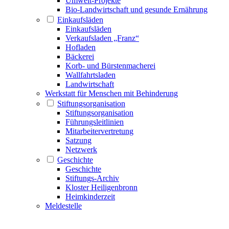
Umwelt-Projekte
Bio-Landwirtschaft und gesunde Ernährung
Einkaufsläden
Einkaufsläden
Verkaufsladen „Franz“
Hofladen
Bäckerei
Korb- und Bürstenmacherei
Wallfahrtsladen
Landwirtschaft
Werkstatt für Menschen mit Behinderung
Stiftungsorganisation
Stiftungsorganisation
Führungsleitlinien
Mitarbeitervertretung
Satzung
Netzwerk
Geschichte
Geschichte
Stiftungs-Archiv
Kloster Heiligenbronn
Heimkinderzeit
Meldestelle