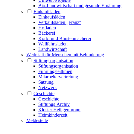
Umwelt-Projekte
Bio-Landwirtschaft und gesunde Ernährung
Einkaufsläden
Einkaufsläden
Verkaufsladen „Franz“
Hofladen
Bäckerei
Korb- und Bürstenmacherei
Wallfahrtsladen
Landwirtschaft
Werkstatt für Menschen mit Behinderung
Stiftungsorganisation
Stiftungsorganisation
Führungsleitlinien
Mitarbeitervertretung
Satzung
Netzwerk
Geschichte
Geschichte
Stiftungs-Archiv
Kloster Heiligenbronn
Heimkinderzeit
Meldestelle