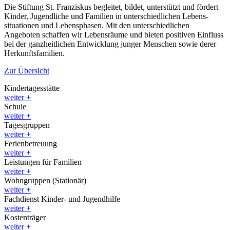
Die Stiftung St. Franziskus begleitet, bildet, unterstützt und fördert
Kinder, Jugendliche und Familien in unter­schiedlichen Lebens­
situationen und Lebens­phasen. Mit den unter­schiedlichen
Angeboten schaffen wir Lebens­räume und bieten positiven Einfluss
bei der ganz­heit­lichen Entwicklung junger Menschen sowie derer
Herkunfts­familien.
Zur Übersicht
Kindertagesstätte
weiter
+
Schule
weiter
+
Tagesgruppen
weiter
+
Ferienbetreuung
weiter
+
Leistungen für Familien
weiter
+
Wohngruppen (Stationär)
weiter
+
Fachdienst Kinder- und Jugendhilfe
weiter
+
Kostenträger
weiter
+