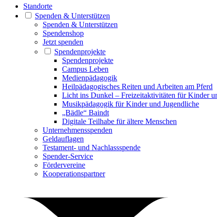
Standorte
Spenden & Unterstützen
Spenden & Unterstützen
Spendenshop
Jetzt spenden
Spendenprojekte
Spendenprojekte
Campus Leben
Medienpädagogik
Heilpädagogisches Reiten und Arbeiten am Pferd
Licht ins Dunkel – Freizeitaktivitäten für Kinder 
Musikpädagogik für Kinder und Jugendliche
„Bädle“ Baindt
Digitale Teilhabe für ältere Menschen
Unternehmensspenden
Geldauflagen
Testament- und Nachlassspende
Spender-Service
Fördervereine
Kooperationspartner