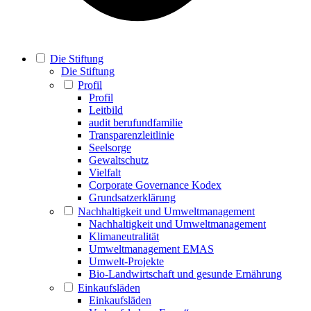
Die Stiftung
Die Stiftung
Profil
Profil
Leitbild
audit berufundfamilie
Transparenzleitlinie
Seelsorge
Gewaltschutz
Vielfalt
Corporate Governance Kodex
Grundsatzerklärung
Nachhaltigkeit und Umweltmanagement
Nachhaltigkeit und Umweltmanagement
Klimaneutralität
Umweltmanagement EMAS
Umwelt-Projekte
Bio-Landwirtschaft und gesunde Ernährung
Einkaufsläden
Einkaufsläden