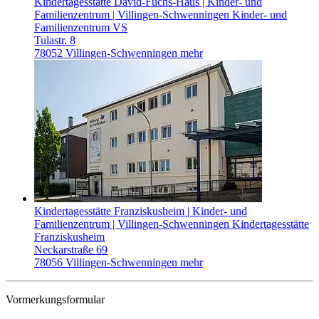
Kindertagesstätte David-Fuchs-Haus | Kinder- und
Familienzentrum | Villingen-Schwenningen
Kinder- und
Familienzentrum VS
Tulastr. 8
78052 Villingen-Schwenningen
mehr
Kindertagesstätte Franziskusheim | Kinder- und
Familienzentrum | Villingen-Schwenningen
Kindertagesstätte
Franziskusheim
Neckarstraße 69
78056 Villingen-Schwenningen
mehr
Vormerkungsformular