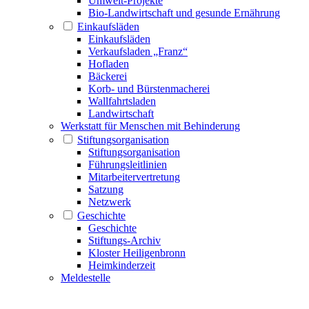
Umwelt-Projekte
Bio-Landwirtschaft und gesunde Ernährung
Einkaufsläden
Einkaufsläden
Verkaufsladen „Franz“
Hofladen
Bäckerei
Korb- und Bürstenmacherei
Wallfahrtsladen
Landwirtschaft
Werkstatt für Menschen mit Behinderung
Stiftungsorganisation
Stiftungsorganisation
Führungsleitlinien
Mitarbeitervertretung
Satzung
Netzwerk
Geschichte
Geschichte
Stiftungs-Archiv
Kloster Heiligenbronn
Heimkinderzeit
Meldestelle