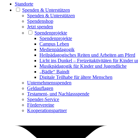
Standorte
Spenden & Unterstützen
Spenden & Unterstützen
Spendenshop
Jetzt spenden
Spendenprojekte
Spendenprojekte
Campus Leben
Medienpädagogik
Heilpädagogisches Reiten und Arbeiten am Pferd
Licht ins Dunkel – Freizeitaktivitäten für Kinder 
Musikpädagogik für Kinder und Jugendliche
„Bädle“ Baindt
Digitale Teilhabe für ältere Menschen
Unternehmensspenden
Geldauflagen
Testament- und Nachlassspende
Spender-Service
Fördervereine
Kooperationspartner