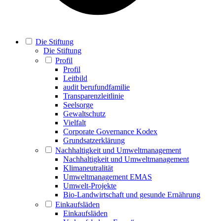
Die Stiftung
Die Stiftung
Profil
Profil
Leitbild
audit berufundfamilie
Transparenzleitlinie
Seelsorge
Gewaltschutz
Vielfalt
Corporate Governance Kodex
Grundsatzerklärung
Nachhaltigkeit und Umweltmanagement
Nachhaltigkeit und Umweltmanagement
Klimaneutralität
Umweltmanagement EMAS
Umwelt-Projekte
Bio-Landwirtschaft und gesunde Ernährung
Einkaufsläden
Einkaufsläden