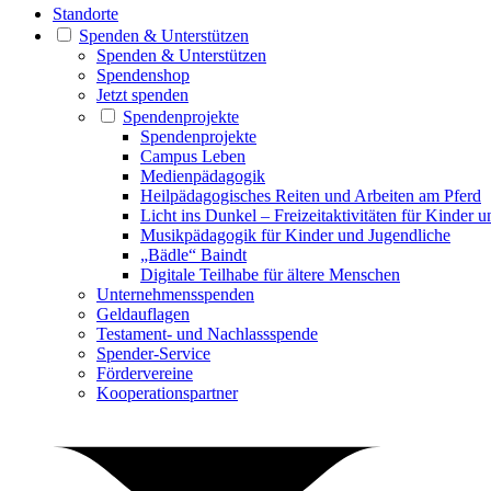
Standorte
Spenden & Unterstützen
Spenden & Unterstützen
Spendenshop
Jetzt spenden
Spendenprojekte
Spendenprojekte
Campus Leben
Medienpädagogik
Heilpädagogisches Reiten und Arbeiten am Pferd
Licht ins Dunkel – Freizeitaktivitäten für Kinder 
Musikpädagogik für Kinder und Jugendliche
„Bädle“ Baindt
Digitale Teilhabe für ältere Menschen
Unternehmensspenden
Geldauflagen
Testament- und Nachlassspende
Spender-Service
Fördervereine
Kooperationspartner