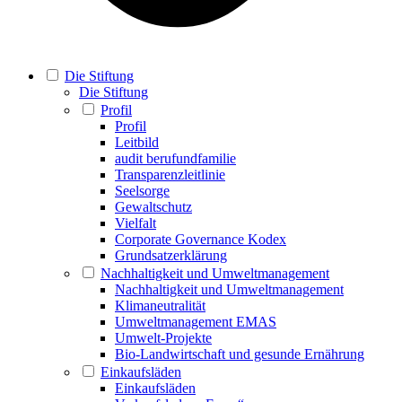
Die Stiftung
Die Stiftung
Profil
Profil
Leitbild
audit berufundfamilie
Transparenzleitlinie
Seelsorge
Gewaltschutz
Vielfalt
Corporate Governance Kodex
Grundsatzerklärung
Nachhaltigkeit und Umweltmanagement
Nachhaltigkeit und Umweltmanagement
Klimaneutralität
Umweltmanagement EMAS
Umwelt-Projekte
Bio-Landwirtschaft und gesunde Ernährung
Einkaufsläden
Einkaufsläden