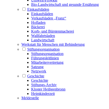
Umwelt-Projekte
Bio-Landwirtschaft und gesunde Ernährung
Einkaufsläden
Einkaufsläden
Verkaufsladen „Franz“
Hofladen
Bäckerei
Korb- und Bürstenmacherei
Wallfahrtsladen
Landwirtschaft
Werkstatt für Menschen mit Behinderung
Stiftungsorganisation
Stiftungsorganisation
Führungsleitlinien
Mitarbeitervertretung
Satzung
Netzwerk
Geschichte
Geschichte
Stiftungs-Archiv
Kloster Heiligenbronn
Heimkinderzeit
Meldestelle