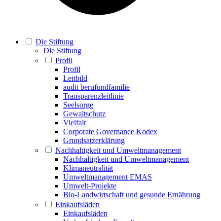
Die Stiftung
Die Stiftung
Profil
Profil
Leitbild
audit berufundfamilie
Transparenzleitlinie
Seelsorge
Gewaltschutz
Vielfalt
Corporate Governance Kodex
Grundsatzerklärung
Nachhaltigkeit und Umweltmanagement
Nachhaltigkeit und Umweltmanagement
Klimaneutralität
Umweltmanagement EMAS
Umwelt-Projekte
Bio-Landwirtschaft und gesunde Ernährung
Einkaufsläden
Einkaufsläden