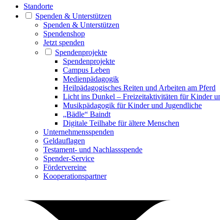
Standorte
Spenden & Unterstützen
Spenden & Unterstützen
Spendenshop
Jetzt spenden
Spendenprojekte
Spendenprojekte
Campus Leben
Medienpädagogik
Heilpädagogisches Reiten und Arbeiten am Pferd
Licht ins Dunkel – Freizeitaktivitäten für Kinder 
Musikpädagogik für Kinder und Jugendliche
„Bädle“ Baindt
Digitale Teilhabe für ältere Menschen
Unternehmensspenden
Geldauflagen
Testament- und Nachlassspende
Spender-Service
Fördervereine
Kooperationspartner