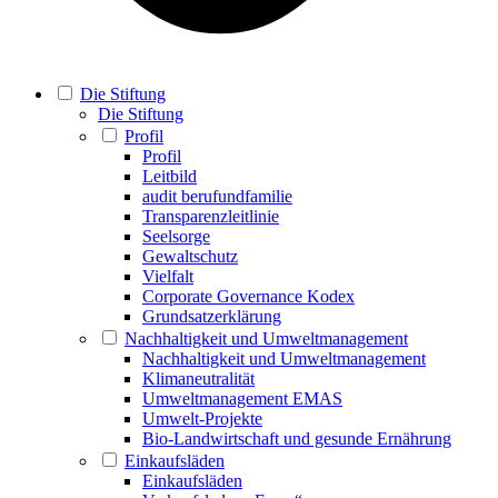
Die Stiftung
Die Stiftung
Profil
Profil
Leitbild
audit berufundfamilie
Transparenzleitlinie
Seelsorge
Gewaltschutz
Vielfalt
Corporate Governance Kodex
Grundsatzerklärung
Nachhaltigkeit und Umweltmanagement
Nachhaltigkeit und Umweltmanagement
Klimaneutralität
Umweltmanagement EMAS
Umwelt-Projekte
Bio-Landwirtschaft und gesunde Ernährung
Einkaufsläden
Einkaufsläden