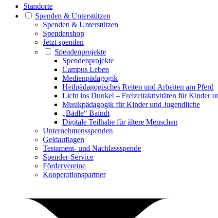
Standorte
Spenden & Unterstützen
Spenden & Unterstützen
Spendenshop
Jetzt spenden
Spendenprojekte
Spendenprojekte
Campus Leben
Medienpädagogik
Heilpädagogisches Reiten und Arbeiten am Pferd
Licht ins Dunkel – Freizeitaktivitäten für Kinder 
Musikpädagogik für Kinder und Jugendliche
„Bädle“ Baindt
Digitale Teilhabe für ältere Menschen
Unternehmensspenden
Geldauflagen
Testament- und Nachlassspende
Spender-Service
Fördervereine
Kooperationspartner