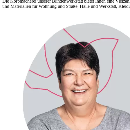
Die Korbmacherei unserer Blinden­werkstatt bietet Ihnen eine Vielza
und Materialien für Wohnung und Straße, Halle und Werk­statt, Kleid