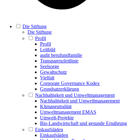
Die Stiftung
Die Stiftung
Profil
Profil
Leitbild
audit berufundfamilie
Transparenzleitlinie
Seelsorge
Gewaltschutz
Vielfalt
Corporate Governance Kodex
Grundsatzerklärung
Nachhaltigkeit und Umweltmanagement
Nachhaltigkeit und Umweltmanagement
Klimaneutralität
Umweltmanagement EMAS
Umwelt-Projekte
Bio-Landwirtschaft und gesunde Ernährung
Einkaufsläden
Einkaufsläden