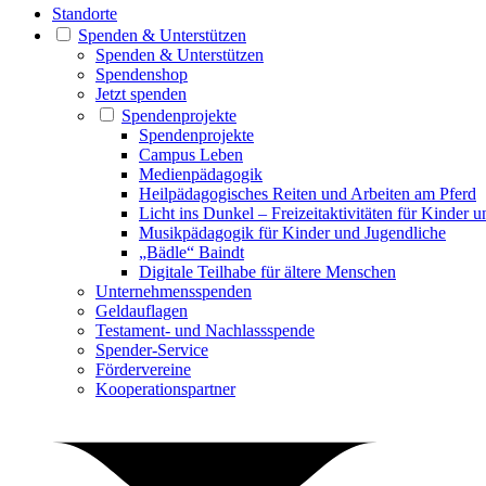
Standorte
Spenden & Unterstützen
Spenden & Unterstützen
Spendenshop
Jetzt spenden
Spendenprojekte
Spendenprojekte
Campus Leben
Medienpädagogik
Heilpädagogisches Reiten und Arbeiten am Pferd
Licht ins Dunkel – Freizeitaktivitäten für Kinder 
Musikpädagogik für Kinder und Jugendliche
„Bädle“ Baindt
Digitale Teilhabe für ältere Menschen
Unternehmensspenden
Geldauflagen
Testament- und Nachlassspende
Spender-Service
Fördervereine
Kooperationspartner