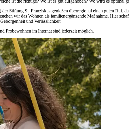
che ist die richtige? Wo ist es gut aufgehoben? Wo wird es optimal g
r Stiftung St. Franziskus genießen über­regional einen guten Ruf, da w
rstehen wir das Wohnen als familien­ergänzende Maß­nahme. Hier schaf
Geborgen­heit und Verläss­lichkeit.
und Probe­wohnen im Internat sind jederzeit möglich.