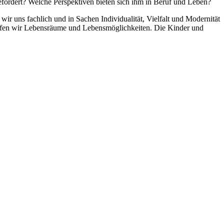
efördert? Welche Perspektiven bieten sich ihm in Beruf und Leben?
ir uns fachlich und in Sachen Individualität, Vielfalt und Modernität
fen wir Lebens­räume und Lebens­möglich­keiten. Die Kinder und