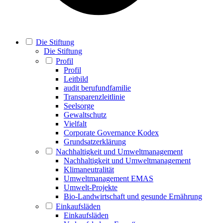
Die Stiftung
Die Stiftung
Profil
Profil
Leitbild
audit berufundfamilie
Transparenzleitlinie
Seelsorge
Gewaltschutz
Vielfalt
Corporate Governance Kodex
Grundsatzerklärung
Nachhaltigkeit und Umweltmanagement
Nachhaltigkeit und Umweltmanagement
Klimaneutralität
Umweltmanagement EMAS
Umwelt-Projekte
Bio-Landwirtschaft und gesunde Ernährung
Einkaufsläden
Einkaufsläden