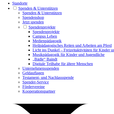
Standorte
Spenden & Unterstützen
Spenden & Unterstützen
Spendenshop
Jetzt spenden
Spendenprojekte
Spendenprojekte
Campus Leben
Medienpädagogik
Heilpädagogisches Reiten und Arbeiten am Pferd
Licht ins Dunkel – Freizeitaktivitäten für Kinder 
Musikpädagogik für Kinder und Jugendliche
„Bädle“ Baindt
Digitale Teilhabe für ältere Menschen
Unternehmensspenden
Geldauflagen
Testament- und Nachlassspende
Spender-Service
Fördervereine
Kooperationspartner