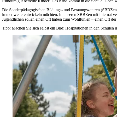
Rundum gut betreute Kinder: Das Kind kommt in die Schule. Doch wel
Die Sonder­pädagogischen Bildungs- und Beratungs­zentren (SBBZen) de
immer weiter­entwickeln möchten. In unseren SBBZen mit Internat ve
Jugend­lichen sollen einen Ort haben zum Wohl­fühlen – einen Ort der 
Tipp: Machen Sie sich selbst ein Bild: Hospitationen in den Schulen 