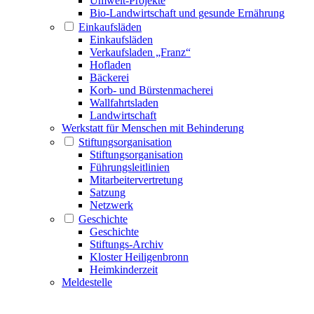
Umwelt-Projekte
Bio-Landwirtschaft und gesunde Ernährung
Einkaufsläden
Einkaufsläden
Verkaufsladen „Franz“
Hofladen
Bäckerei
Korb- und Bürstenmacherei
Wallfahrtsladen
Landwirtschaft
Werkstatt für Menschen mit Behinderung
Stiftungsorganisation
Stiftungsorganisation
Führungsleitlinien
Mitarbeitervertretung
Satzung
Netzwerk
Geschichte
Geschichte
Stiftungs-Archiv
Kloster Heiligenbronn
Heimkinderzeit
Meldestelle