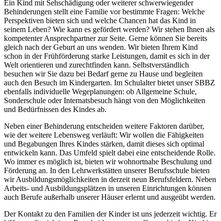
Ein Kind mit Sehschädigung oder weiterer schwer­wiegender
Behinderungen stellt eine Familie vor bestimmte Fragen: Welche
Perspektiven bieten sich und welche Chancen hat das Kind in
seinem Leben? Wie kann es gefördert werden? Wir stehen Ihnen als
kompetenter Ansprech­partner zur Seite. Gerne können Sie bereits
gleich nach der Geburt an uns wenden. Wir bieten Ihrem Kind
schon in der Früh­förderung starke Leistungen, damit es sich in der
Welt orientieren und zurecht­finden kann. Selbst­verständlich
besuchen wir Sie dazu bei Bedarf gerne zu Hause und begleiten
auch den Besuch im Kinder­garten. Im Schulalter bietet unser SBBZ
ebenfalls individuelle Wege­planungen: ob Allgemeine Schule,
Sonder­schule oder Internats­besuch hängt von den Möglich­keiten
und Bedürfnissen des Kindes ab.
Neben einer Behinderung entscheiden weitere Faktoren darüber,
wie der weitere Lebens­weg verläuft: Wir wollen die Fähig­keiten
und Begabungen Ihres Kindes stärken, damit dieses sich optimal
entwickeln kann. Das Umfeld spielt dabei eine entscheidende Rolle.
Wo immer es möglich ist, bieten wir wohnort­nahe Beschulung und
Förderung an. In den Lehr­werkstätten unserer Berufs­schule bieten
wir Ausbildungs­möglichkeiten in derzeit neun Berufs­feldern. Neben
Arbeits- und Ausbildungs­plätzen in unseren Einrichtungen können
auch Berufe außerhalb unserer Häuser erlernt und ausgeübt werden.
Der Kontakt zu den Familien der Kinder ist uns jederzeit wichtig. Er