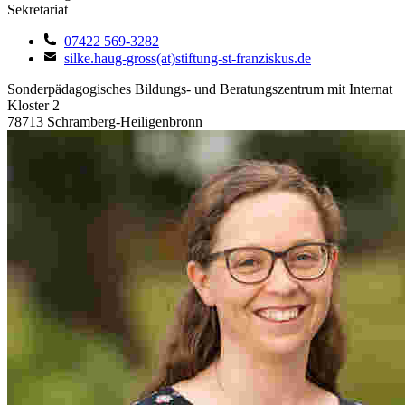
Sekretariat
07422 569-3282
silke.haug-gross(at)stiftung-st-franziskus.de
Sonderpädagogisches Bildungs- und Beratungszentrum mit Internat
Kloster 2
78713 Schramberg-Heiligenbronn