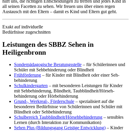
hilft uns, die richtigen Ent­scheidungen zu treffen und jedes Kind in
all seinen Facetten zu sehen. Wir freuen uns über einen regen
Austausch mit den Eltern – damit es Kind und Eltern gut geht.
Exakt auf individuelle
Bedürfnisse zugeschnitten
Leistungen des SBBZ Sehen in
Heiligenbronn
Sonder­pädagogische Beratungs­stelle
– für Schülerinnen und
Schüler mit Seh­behinderung oder Blindheit
Früh­förderung
– für Kinder mit Blindheit oder einer Seh­
behinderung
Schul­kinder­garten
– mit besonderen Leistungen für Kinder
mit Seh­behinderung, Blindheit, Taub­blindheit/Hörseh­
behinderung oder Hör­behinderung
Grund-, Werkreal-, Förder­schule
– spezialisiert auf die
besonderen Bedürf­nisse von Schülerinnen und Schüler mit
Blindheit oder Seh­behinderung
Schul­bereich Taub­blindheit/Hörseh­behinderung
– sensibles
Lernen (durch Interaktion zur Kommunikation)
Sehen Plus (Bildungs­gang Geistige Entwicklung)
– Kinder