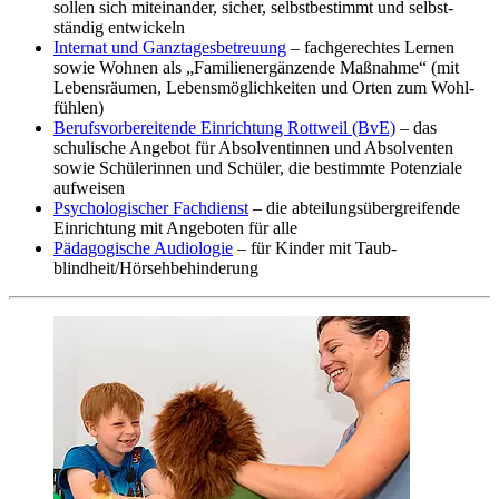
sollen sich miteinander, sicher, selbst­bestimmt und selbst­
ständig entwickeln
Internat und Ganz­tages­betreuung
– fach­gerechtes Lernen
sowie Wohnen als „Familien­ergänzende Maßnahme“ (mit
Lebens­räumen, Lebens­möglichkeiten und Orten zum Wohl­
fühlen)
Berufs­vorbereitende Einrichtung Rottweil (BvE)
– das
schulische Angebot für Absolventinnen und Absolventen
sowie Schülerinnen und Schüler, die bestimmte Potenziale
aufweisen
Psychologischer Fachdienst
– die abteilungs­übergreifende
Einrichtung mit Angeboten für alle
Pädagogische Audiologie
– für Kinder mit Taub­
blindheit/Hörseh­behinderung