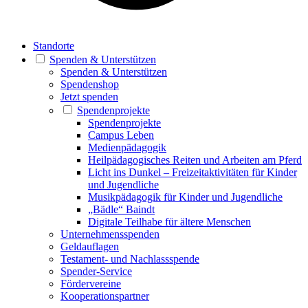
Standorte
Spenden & Unterstützen
Spenden & Unterstützen
Spendenshop
Jetzt spenden
Spendenprojekte
Spendenprojekte
Campus Leben
Medienpädagogik
Heilpädagogisches Reiten und Arbeiten am Pferd
Licht ins Dunkel – Freizeitaktivitäten für Kinder
und Jugendliche
Musikpädagogik für Kinder und Jugendliche
„Bädle“ Baindt
Digitale Teilhabe für ältere Menschen
Unternehmensspenden
Geldauflagen
Testament- und Nachlassspende
Spender-Service
Fördervereine
Kooperationspartner