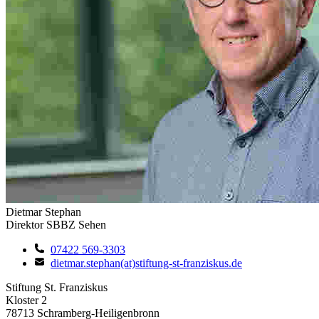
Dietmar Stephan
Direktor SBBZ Sehen
07422 569-3303
dietmar.stephan(at)stiftung-st-franziskus.de
Stiftung St. Franziskus
Kloster 2
78713 Schramberg-Heiligenbronn