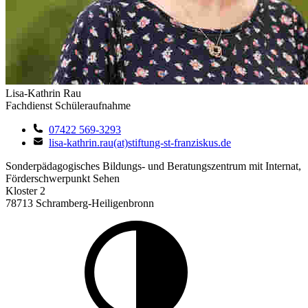
Lisa-Kathrin Rau
Fachdienst Schüleraufnahme
07422 569-3293
lisa-kathrin.rau(at)stiftung-st-franziskus.de
Sonderpädagogisches Bildungs- und Beratungszentrum mit Internat,
Förderschwerpunkt Sehen
Kloster 2
78713 Schramberg-Heiligenbronn