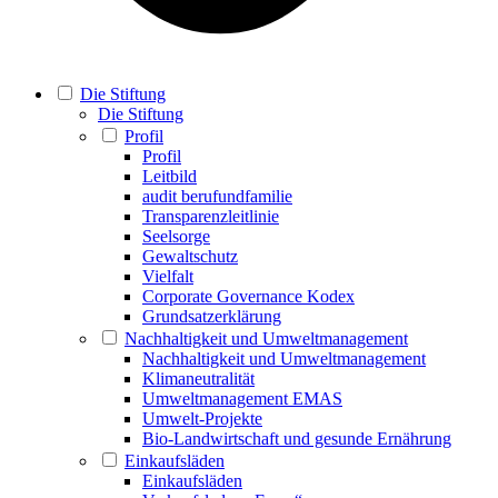
Die Stiftung
Die Stiftung
Profil
Profil
Leitbild
audit berufundfamilie
Transparenzleitlinie
Seelsorge
Gewaltschutz
Vielfalt
Corporate Governance Kodex
Grundsatzerklärung
Nachhaltigkeit und Umweltmanagement
Nachhaltigkeit und Umweltmanagement
Klimaneutralität
Umweltmanagement EMAS
Umwelt-Projekte
Bio-Landwirtschaft und gesunde Ernährung
Einkaufsläden
Einkaufsläden