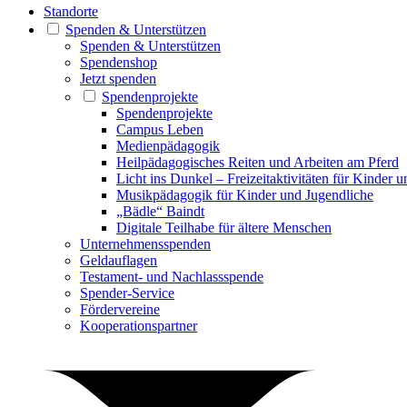
Standorte
Spenden & Unterstützen
Spenden & Unterstützen
Spendenshop
Jetzt spenden
Spendenprojekte
Spendenprojekte
Campus Leben
Medienpädagogik
Heilpädagogisches Reiten und Arbeiten am Pferd
Licht ins Dunkel – Freizeitaktivitäten für Kinder 
Musikpädagogik für Kinder und Jugendliche
„Bädle“ Baindt
Digitale Teilhabe für ältere Menschen
Unternehmensspenden
Geldauflagen
Testament- und Nachlassspende
Spender-Service
Fördervereine
Kooperationspartner