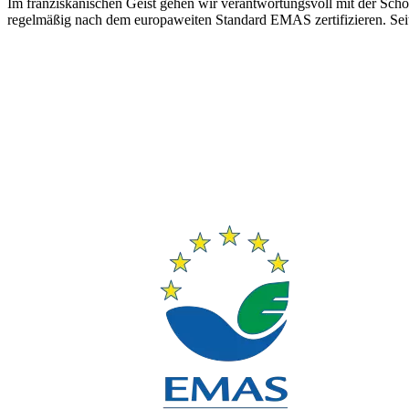
Im franziskanischen Geist gehen wir verant­wortungsvoll mit der Sc
regelmäßig nach dem europaweiten Standard EMAS zertifizieren. Seit