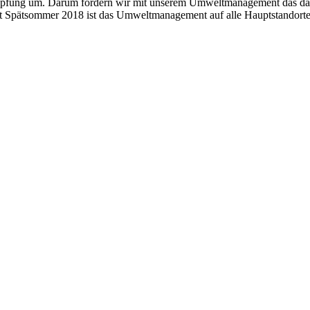
höpfung um. Darum fördern wir mit unserem Umwelt­management das dafü
 Spätsommer 2018 ist das Umwelt­management auf alle Haupt­standorte 