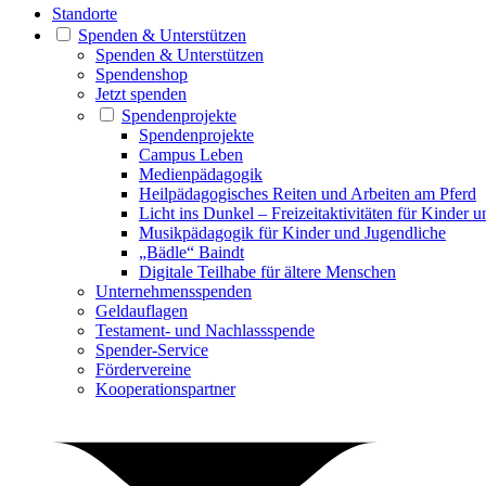
Standorte
Spenden & Unterstützen
Spenden & Unterstützen
Spendenshop
Jetzt spenden
Spendenprojekte
Spendenprojekte
Campus Leben
Medienpädagogik
Heilpädagogisches Reiten und Arbeiten am Pferd
Licht ins Dunkel – Freizeitaktivitäten für Kinder 
Musikpädagogik für Kinder und Jugendliche
„Bädle“ Baindt
Digitale Teilhabe für ältere Menschen
Unternehmensspenden
Geldauflagen
Testament- und Nachlassspende
Spender-Service
Fördervereine
Kooperationspartner