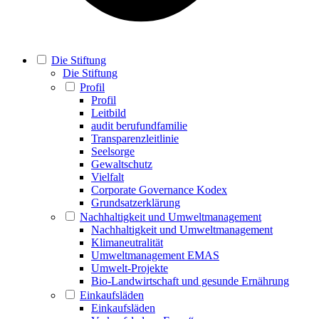
Die Stiftung
Die Stiftung
Profil
Profil
Leitbild
audit berufundfamilie
Transparenzleitlinie
Seelsorge
Gewaltschutz
Vielfalt
Corporate Governance Kodex
Grundsatzerklärung
Nachhaltigkeit und Umweltmanagement
Nachhaltigkeit und Umweltmanagement
Klimaneutralität
Umweltmanagement EMAS
Umwelt-Projekte
Bio-Landwirtschaft und gesunde Ernährung
Einkaufsläden
Einkaufsläden