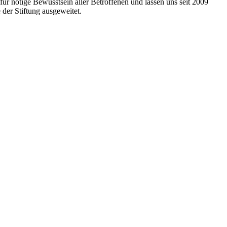
r nötige Bewusstsein aller Betroffenen und lassen uns seit 2009
der Stiftung ausgeweitet.