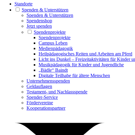
Standorte
Spenden & Unterstützen
Spenden & Unterstützen
Spendenshop
Jetzt spenden
Spendenprojekte
Spendenprojekte
Campus Leben
Medienpädagogik
Heilpädagogisches Reiten und Arbeiten am Pferd
Licht ins Dunkel – Freizeitaktivitäten für Kinder 
Musikpädagogik für Kinder und Jugendliche
„Bädle“ Baindt
Digitale Teilhabe für ältere Menschen
Unternehmensspenden
Geldauflagen
Testament- und Nachlassspende
Spender-Service
Fördervereine
Kooperationspartner