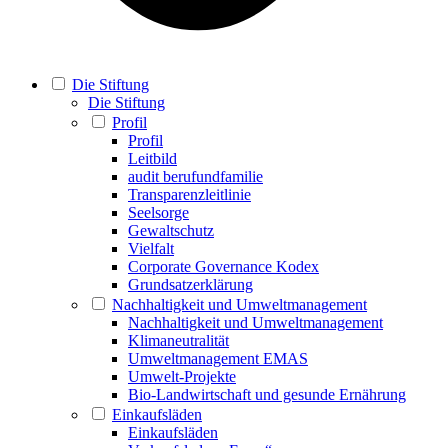
Die Stiftung
Die Stiftung
Profil
Profil
Leitbild
audit berufundfamilie
Transparenzleitlinie
Seelsorge
Gewaltschutz
Vielfalt
Corporate Governance Kodex
Grundsatzerklärung
Nachhaltigkeit und Umweltmanagement
Nachhaltigkeit und Umweltmanagement
Klimaneutralität
Umweltmanagement EMAS
Umwelt-Projekte
Bio-Landwirtschaft und gesunde Ernährung
Einkaufsläden
Einkaufsläden