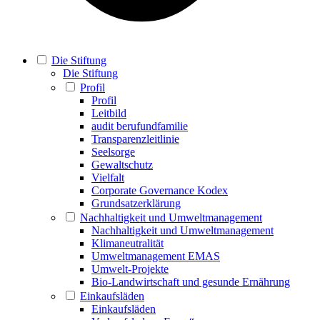
Die Stiftung
Die Stiftung
Profil
Profil
Leitbild
audit berufundfamilie
Transparenzleitlinie
Seelsorge
Gewaltschutz
Vielfalt
Corporate Governance Kodex
Grundsatzerklärung
Nachhaltigkeit und Umweltmanagement
Nachhaltigkeit und Umweltmanagement
Klimaneutralität
Umweltmanagement EMAS
Umwelt-Projekte
Bio-Landwirtschaft und gesunde Ernährung
Einkaufsläden
Einkaufsläden