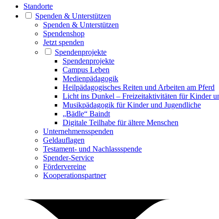
Standorte
Spenden & Unterstützen
Spenden & Unterstützen
Spendenshop
Jetzt spenden
Spendenprojekte
Spendenprojekte
Campus Leben
Medienpädagogik
Heilpädagogisches Reiten und Arbeiten am Pferd
Licht ins Dunkel – Freizeitaktivitäten für Kinder 
Musikpädagogik für Kinder und Jugendliche
„Bädle“ Baindt
Digitale Teilhabe für ältere Menschen
Unternehmensspenden
Geldauflagen
Testament- und Nachlassspende
Spender-Service
Fördervereine
Kooperationspartner