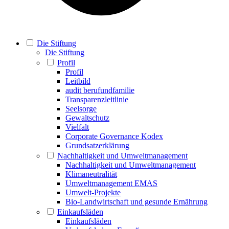
Die Stiftung
Die Stiftung
Profil
Profil
Leitbild
audit berufundfamilie
Transparenzleitlinie
Seelsorge
Gewaltschutz
Vielfalt
Corporate Governance Kodex
Grundsatzerklärung
Nachhaltigkeit und Umweltmanagement
Nachhaltigkeit und Umweltmanagement
Klimaneutralität
Umweltmanagement EMAS
Umwelt-Projekte
Bio-Landwirtschaft und gesunde Ernährung
Einkaufsläden
Einkaufsläden