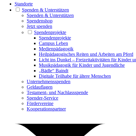
Standorte
Spenden & Unterstützen
Spenden & Unterstützen
Spendenshop
Jetzt spenden
Spendenprojekte
Spendenprojekte
Campus Leben
Medienpädagogik
Heilpädagogisches Reiten und Arbeiten am Pferd
Licht ins Dunkel – Freizeitaktivitäten für Kinder 
Musikpädagogik für Kinder und Jugendliche
„Bädle“ Baindt
Digitale Teilhabe für ältere Menschen
Unternehmensspenden
Geldauflagen
Testament- und Nachlassspende
Spender-Service
Fördervereine
Kooperationspartner