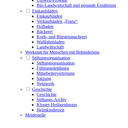
Umwelt-Projekte
Bio-Landwirtschaft und gesunde Ernährung
Einkaufsläden
Einkaufsläden
Verkaufsladen „Franz“
Hofladen
Bäckerei
Korb- und Bürstenmacherei
Wallfahrtsladen
Landwirtschaft
Werkstatt für Menschen mit Behinderung
Stiftungsorganisation
Stiftungsorganisation
Führungsleitlinien
Mitarbeitervertretung
Satzung
Netzwerk
Geschichte
Geschichte
Stiftungs-Archiv
Kloster Heiligenbronn
Heimkinderzeit
Meldestelle