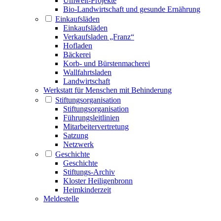
Umwelt-Projekte
Bio-Landwirtschaft und gesunde Ernährung
Einkaufsläden
Einkaufsläden
Verkaufsladen „Franz“
Hofladen
Bäckerei
Korb- und Bürstenmacherei
Wallfahrtsladen
Landwirtschaft
Werkstatt für Menschen mit Behinderung
Stiftungsorganisation
Stiftungsorganisation
Führungsleitlinien
Mitarbeitervertretung
Satzung
Netzwerk
Geschichte
Geschichte
Stiftungs-Archiv
Kloster Heiligenbronn
Heimkinderzeit
Meldestelle