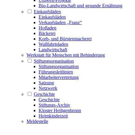
Umwelt-Projekte
Bio-Landwirtschaft und gesunde Ernährung
Einkaufsläden
Einkaufsläden
Verkaufsladen „Franz“
Hofladen
Bäckerei
Korb- und Bürstenmacherei
Wallfahrtsladen
Landwirtschaft
Werkstatt für Menschen mit Behinderung
Stiftungsorganisation
Stiftungsorganisation
Führungsleitlinien
Mitarbeitervertretung
Satzung
Netzwerk
Geschichte
Geschichte
Stiftungs-Archiv
Kloster Heiligenbronn
Heimkinderzeit
Meldestelle