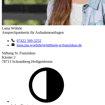
Luisa Wöhrle
Ansprechpartnerin für Aufnahmeanfragen
07422 569-3252
luisa.pia.woehrle(at)stiftung-st-franziskus.de
Stiftung St. Franziskus
Kloster 2
78713 Schramberg-Heiligenbronn