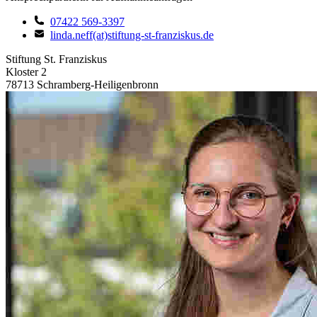
07422 569-3397
linda.neff(at)stiftung-st-franziskus.de
Stiftung St. Franziskus
Kloster 2
78713 Schramberg-Heiligenbronn