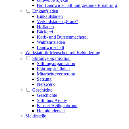
Umwelt-Projekte
Bio-Landwirtschaft und gesunde Ernährung
Einkaufsläden
Einkaufsläden
Verkaufsladen „Franz“
Hofladen
Bäckerei
Korb- und Bürstenmacherei
Wallfahrtsladen
Landwirtschaft
Werkstatt für Menschen mit Behinderung
Stiftungsorganisation
Stiftungsorganisation
Führungsleitlinien
Mitarbeitervertretung
Satzung
Netzwerk
Geschichte
Geschichte
Stiftungs-Archiv
Kloster Heiligenbronn
Heimkinderzeit
Meldestelle