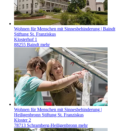
Wohnen für Menschen mit Sinnesbehinderung | Baindt
Stiftung St. Franziskus
Klosterhof 1
88255 Baindt
mehr
Wohnen für Menschen mit Sinnesbehinderung |
Heiligenbronn
Stiftung St. Franziskus
Kloster 2
78713 Schramberg-Heiligenbronn
mehr