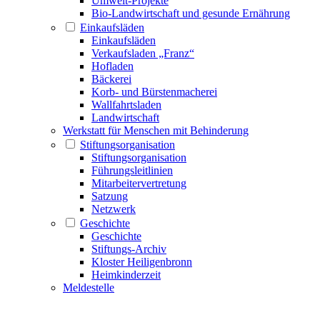
Umwelt-Projekte
Bio-Landwirtschaft und gesunde Ernährung
Einkaufsläden
Einkaufsläden
Verkaufsladen „Franz“
Hofladen
Bäckerei
Korb- und Bürstenmacherei
Wallfahrtsladen
Landwirtschaft
Werkstatt für Menschen mit Behinderung
Stiftungsorganisation
Stiftungsorganisation
Führungsleitlinien
Mitarbeitervertretung
Satzung
Netzwerk
Geschichte
Geschichte
Stiftungs-Archiv
Kloster Heiligenbronn
Heimkinderzeit
Meldestelle