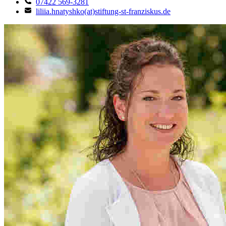
07422 569-3281
liliia.hnatyshko(at)stiftung-st-franziskus.de