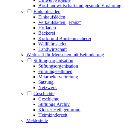
Umwelt-Projekte
Bio-Landwirtschaft und gesunde Ernährung
Einkaufsläden
Einkaufsläden
Verkaufsladen „Franz“
Hofladen
Bäckerei
Korb- und Bürstenmacherei
Wallfahrtsladen
Landwirtschaft
Werkstatt für Menschen mit Behinderung
Stiftungsorganisation
Stiftungsorganisation
Führungsleitlinien
Mitarbeitervertretung
Satzung
Netzwerk
Geschichte
Geschichte
Stiftungs-Archiv
Kloster Heiligenbronn
Heimkinderzeit
Meldestelle