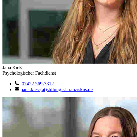
Jana Kieß
Psychologischer Fachdienst
07422 569-3312
jana.kiess(at)stiftung-st-franziskus.de