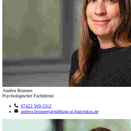
Andrea Brunner
Psychologischer Fachdienst
07422 569-3312
andrea.brunner(at)stiftung-st-franziskus.de