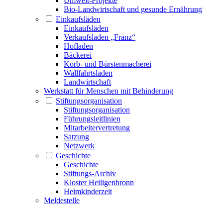
Umwelt-Projekte
Bio-Landwirtschaft und gesunde Ernährung
Einkaufsläden
Einkaufsläden
Verkaufsladen „Franz“
Hofladen
Bäckerei
Korb- und Bürstenmacherei
Wallfahrtsladen
Landwirtschaft
Werkstatt für Menschen mit Behinderung
Stiftungsorganisation
Stiftungsorganisation
Führungsleitlinien
Mitarbeitervertretung
Satzung
Netzwerk
Geschichte
Geschichte
Stiftungs-Archiv
Kloster Heiligenbronn
Heimkinderzeit
Meldestelle