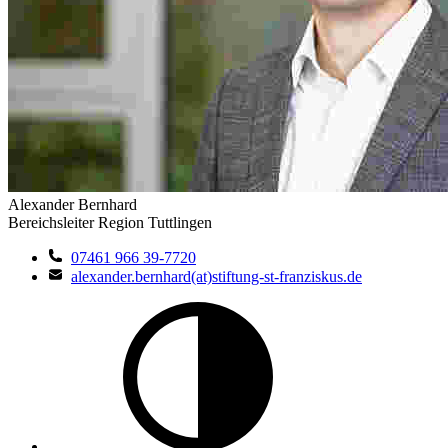
Alexander Bernhard
Bereichsleiter Region Tuttlingen
07461 966 39-7720
alexander.bernhard(at)stiftung-st-franziskus.de