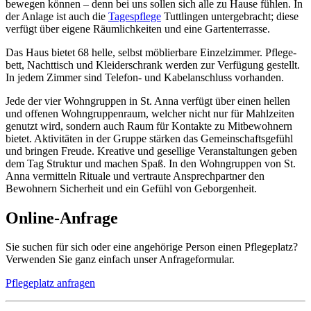
bewegen können – denn bei uns sollen sich alle zu Hause fühlen. In
der Anlage ist auch die
Tagespflege
Tuttlingen unter­gebracht; diese
verfügt über eigene Räumlich­keiten und eine Garten­terrasse.
Das Haus bietet 68 helle, selbst möblierbare Einzel­zimmer. Pflege­
bett, Nacht­tisch und Kleider­schrank werden zur Verfügung gestellt.
In jedem Zimmer sind Telefon- und Kabel­anschluss vorhanden.
Jede der vier Wohn­gruppen in St. Anna verfügt über einen hellen
und offenen Wohn­­gruppen­­raum, welcher nicht nur für Mahl­zeiten
genutzt wird, sondern auch Raum für Kontakte zu Mit­bewohnern
bietet. Aktivitäten in der Gruppe stärken das Gemein­schafts­gefühl
und bringen Freude. Kreative und gesellige Veran­staltungen geben
dem Tag Struktur und machen Spaß. In den Wohn­gruppen von St.
Anna vermitteln Rituale und vertraute Ansprech­partner den
Bewohnern Sicherheit und ein Gefühl von Geborgenheit.
Online-Anfrage
Sie suchen für sich oder eine angehörige Person einen Pflegeplatz?
Verwenden Sie ganz einfach unser Anfrageformular.
Pflegeplatz anfragen