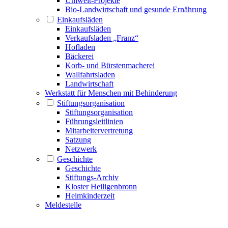
Umwelt-Projekte
Bio-Landwirtschaft und gesunde Ernährung
Einkaufsläden
Einkaufsläden
Verkaufsladen „Franz“
Hofladen
Bäckerei
Korb- und Bürstenmacherei
Wallfahrtsladen
Landwirtschaft
Werkstatt für Menschen mit Behinderung
Stiftungsorganisation
Stiftungsorganisation
Führungsleitlinien
Mitarbeitervertretung
Satzung
Netzwerk
Geschichte
Geschichte
Stiftungs-Archiv
Kloster Heiligenbronn
Heimkinderzeit
Meldestelle