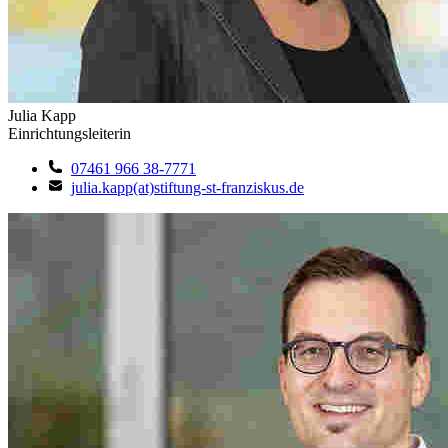
Julia Kapp
Einrichtungsleiterin
07461 966 38-7771
julia.kapp(at)stiftung-st-franziskus.de