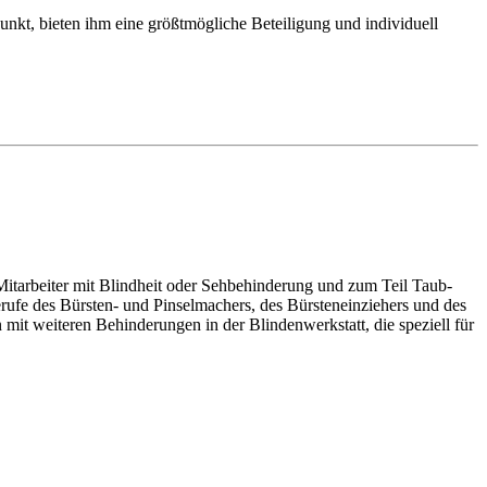
nkt, bieten ihm eine größt­mögliche Beteiligung und individuell
Mitarbeiter mit Blindheit oder Seh­behinderung und zum Teil Taub­
ufe des Bürsten- und Pinsel­machers, des Bürsten­einziehers und des
 mit weiteren Behinderungen in der Blinden­werkstatt, die speziell für