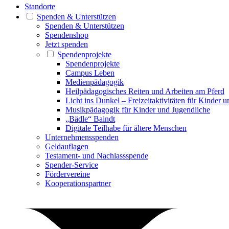
Standorte
Spenden & Unterstützen
Spenden & Unterstützen
Spendenshop
Jetzt spenden
Spendenprojekte
Spendenprojekte
Campus Leben
Medienpädagogik
Heilpädagogisches Reiten und Arbeiten am Pferd
Licht ins Dunkel – Freizeitaktivitäten für Kinder 
Musikpädagogik für Kinder und Jugendliche
„Bädle“ Baindt
Digitale Teilhabe für ältere Menschen
Unternehmensspenden
Geldauflagen
Testament- und Nachlassspende
Spender-Service
Fördervereine
Kooperationspartner