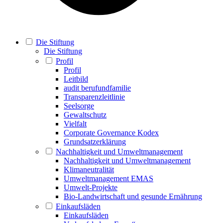
Die Stiftung
Die Stiftung
Profil
Profil
Leitbild
audit berufundfamilie
Transparenzleitlinie
Seelsorge
Gewaltschutz
Vielfalt
Corporate Governance Kodex
Grundsatzerklärung
Nachhaltigkeit und Umweltmanagement
Nachhaltigkeit und Umweltmanagement
Klimaneutralität
Umweltmanagement EMAS
Umwelt-Projekte
Bio-Landwirtschaft und gesunde Ernährung
Einkaufsläden
Einkaufsläden