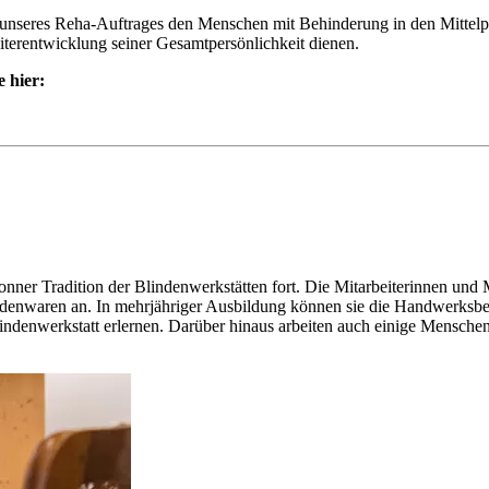
 unseres Reha-Auftrages den Menschen mit Behinderung in den Mittel­pu
ter­entwicklung seiner Gesamt­persönlichkeit dienen.
 hier:
nner Tradition der Blinden­werkstätten fort. Die Mitarbeiterinnen und 
nden­waren an. In mehrjähriger Ausbildung können sie die Handwerks­ber
linden­werkstatt erlernen. Darüber hinaus arbeiten auch einige Menschen