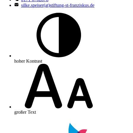
silke.speiser(at)stiftung-st-franziskus.de
hoher Kontrast
großer Text