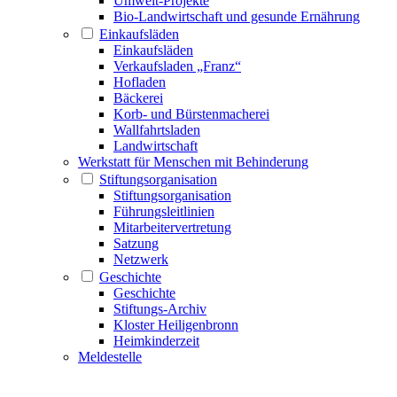
Umwelt-Projekte
Bio-Landwirtschaft und gesunde Ernährung
Einkaufsläden
Einkaufsläden
Verkaufsladen „Franz“
Hofladen
Bäckerei
Korb- und Bürstenmacherei
Wallfahrtsladen
Landwirtschaft
Werkstatt für Menschen mit Behinderung
Stiftungsorganisation
Stiftungsorganisation
Führungsleitlinien
Mitarbeitervertretung
Satzung
Netzwerk
Geschichte
Geschichte
Stiftungs-Archiv
Kloster Heiligenbronn
Heimkinderzeit
Meldestelle