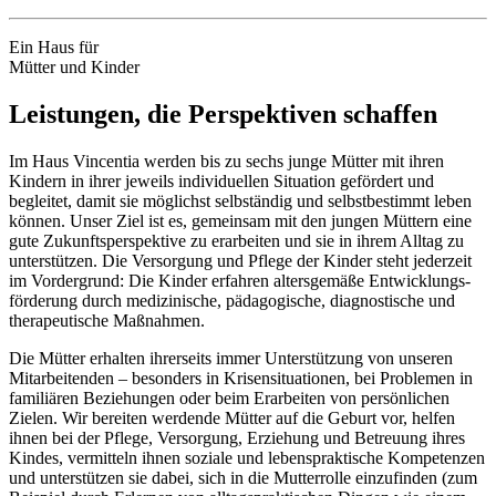
Ein Haus für
Mütter und Kinder
Leistungen, die Perspektiven schaffen
Im Haus Vincentia werden bis zu sechs junge Mütter mit ihren
Kindern in ihrer jeweils individuellen Situation gefördert und
begleitet, damit sie möglichst selb­ständig und selbst­bestimmt leben
können. Unser Ziel ist es, gemeinsam mit den jungen Müttern eine
gute Zukunfts­perspektive zu erarbeiten und sie in ihrem Alltag zu
unter­stützen. Die Versorgung und Pflege der Kinder steht jederzeit
im Vorder­grund: Die Kinder erfahren alters­gemäße Entwicklungs­
förderung durch medizinische, pädagogische, diagnostische und
thera­peutische Maß­nahmen.
Die Mütter erhalten ihrerseits immer Unter­stützung von unseren
Mitarbeitenden – besonders in Krisen­situationen, bei Problemen in
familiären Beziehungen oder beim Erarbeiten von persön­lichen
Zielen. Wir bereiten werdende Mütter auf die Geburt vor, helfen
ihnen bei der Pflege, Versorgung, Erziehung und Betreuung ihres
Kindes, vermitteln ihnen soziale und lebens­praktische Kompetenzen
und unter­stützen sie dabei, sich in die Mutter­rolle einzufinden (zum