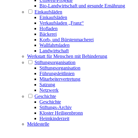
Umwelt-Projekte
Bio-Landwirtschaft und gesunde Ernährung
Einkaufsläden
Einkaufsläden
Verkaufsladen „Franz“
Hofladen
Bäckerei
Korb- und Bürstenmacherei
Wallfahrtsladen
Landwirtschaft
Werkstatt für Menschen mit Behinderung
Stiftungsorganisation
Stiftungsorganisation
Führungsleitlinien
Mitarbeitervertretung
Satzung
Netzwerk
Geschichte
Geschichte
Stiftungs-Archiv
Kloster Heiligenbronn
Heimkinderzeit
Meldestelle