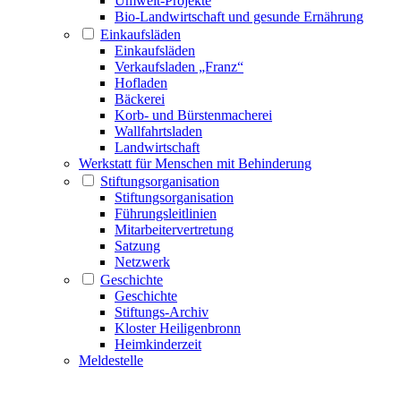
Umwelt-Projekte
Bio-Landwirtschaft und gesunde Ernährung
Einkaufsläden
Einkaufsläden
Verkaufsladen „Franz“
Hofladen
Bäckerei
Korb- und Bürstenmacherei
Wallfahrtsladen
Landwirtschaft
Werkstatt für Menschen mit Behinderung
Stiftungsorganisation
Stiftungsorganisation
Führungsleitlinien
Mitarbeitervertretung
Satzung
Netzwerk
Geschichte
Geschichte
Stiftungs-Archiv
Kloster Heiligenbronn
Heimkinderzeit
Meldestelle