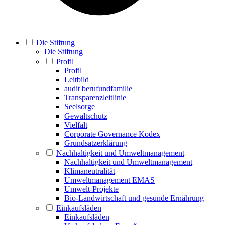
Die Stiftung
Die Stiftung
Profil
Profil
Leitbild
audit berufundfamilie
Transparenzleitlinie
Seelsorge
Gewaltschutz
Vielfalt
Corporate Governance Kodex
Grundsatzerklärung
Nachhaltigkeit und Umweltmanagement
Nachhaltigkeit und Umweltmanagement
Klimaneutralität
Umweltmanagement EMAS
Umwelt-Projekte
Bio-Landwirtschaft und gesunde Ernährung
Einkaufsläden
Einkaufsläden