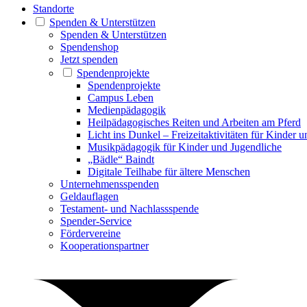
Standorte
Spenden & Unterstützen
Spenden & Unterstützen
Spendenshop
Jetzt spenden
Spendenprojekte
Spendenprojekte
Campus Leben
Medienpädagogik
Heilpädagogisches Reiten und Arbeiten am Pferd
Licht ins Dunkel – Freizeitaktivitäten für Kinder 
Musikpädagogik für Kinder und Jugendliche
„Bädle“ Baindt
Digitale Teilhabe für ältere Menschen
Unternehmensspenden
Geldauflagen
Testament- und Nachlassspende
Spender-Service
Fördervereine
Kooperationspartner