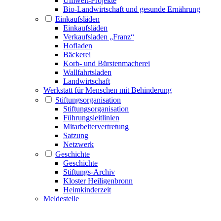
Umwelt-Projekte
Bio-Landwirtschaft und gesunde Ernährung
Einkaufsläden
Einkaufsläden
Verkaufsladen „Franz“
Hofladen
Bäckerei
Korb- und Bürstenmacherei
Wallfahrtsladen
Landwirtschaft
Werkstatt für Menschen mit Behinderung
Stiftungsorganisation
Stiftungsorganisation
Führungsleitlinien
Mitarbeitervertretung
Satzung
Netzwerk
Geschichte
Geschichte
Stiftungs-Archiv
Kloster Heiligenbronn
Heimkinderzeit
Meldestelle