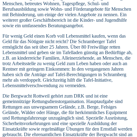
Menschen, betreutes Wohnen, Tagespflege, Schul- und
Berufsausbildung sowie Wohn- und Förderangebote für Menschen
mit Behinderung, um einige der vielen Angebote zu nennen. Ein
weiterer großer Geschäftsbereich ist die Kinder- und Jugendhilfe
sowie ein umfassendes Beratungsangebot.
Für wenig Geld einen Korb voll Lebensmittel kaufen, wenn das
Geld für das Nötigste nicht reicht? Die Schramberger Tafel
ermöglicht das seit über 25 Jahren. Über 80 Freiwillige retten
Lebensmittel und geben sie im Tafelladen günstig an Bedürftige ab,
z.B. an kinderreiche Familien, Alleinerziehende, an Menschen, die
trotz Arbeitsstelle zu wenig Geld zum Leben haben oder auch an
Rentner mit geringem Einkommen: In den vergangenen Jahren
haben sich die Anträge auf Tafel-Berechtigungen in Schramberg
mehr als verdoppelt. Gleichzeitig hilft die Tafel-Initiative,
Lebensmittelverschwendung zu vermeiden.
Die Bergwacht Rottweil gehört zum DRK und ist eine
gemeinnützige Rettungsdienstorganisation. Hauptaufgabe sind
Rettungen aus unwegsamem Gelände, z.B. Berge, Felsiges
Gelände, Wälder oder Hänge, die für herkömmliches Equipment
und Rettungsfahrzeuge unzugänglich sind. Spezielle Ausrüstung,
Sicherheitsvorkehrungen und eine spezielle Ausbildung der
Einsatzkräfte sowie regelmäßige Übungen für den Ernstfall werden
gebraucht. Die ehrenamtlichen Einsatzkräfte der Bergwacht sind an