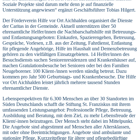
Soziale Projekte sind darum mehr denn je auf finanzielle
Unterstützung angewiesen“ ergänzt Geschäftsführer Tobias Hilgert.
Der Förderverein Hilfe vor Ort Aichhalden organisiert die Dienste
der Caritas in der Gemeinde. Aktuell unterstützen über 50
ehrenamtliche Helfer/innen die Nachbarschaftshilfe mit Betreuungs-
und Entlastungsangeboten: Einkaufen, Spazierengehen, Betreuung,
Gespräche, Vorlesen, z.B. aus der Zeitung, Fahrdienst, Entlastung
für pflegende Angehörige, Hilfe im Haushalt und Demenzbetreuung
gehören zu den vielfältigen Einsatzgebieten. 14 Helfer/innen des
Besuchsdiensts suchen Seniorenresidenzen und Krankenhäuser auf,
machen Gratulationsbesuche bei Senioren oder bei den Familien
Neugeborener. 100 Klient-/innen werden ständig betreut. Dazu
kommen pro Jahr 500 Geburtstags- und Krankenbesuche. Die Hilfe
vor Ort Aichhalden leistet jährlich mehrere tausend Stunden
ehrenamtlicher Dienste.
Lebensperspektiven für 6.300 Menschen an über 30 Standorten im
Süden Deutschlands schafft die Stiftung St. Franziskus mit ihrem
umfassenden Leistungsangebot: Professionelle Pflege, Betreuung,
Ausbildung und Beratung, mit dem Ziel, zu mehr Lebensfreude der
Klient/-innen beizutragen. Der Mensch steht dabei im Mittelpunkt.
Die Angebote sind abgestimmt auf Menschen aller Altersklassen,
mit oder ohne Beeinträchtigungen. Angebote sind ambulante und
stationäre Pflege, Kurzzeitpflege für ältere und pflegebedürftige