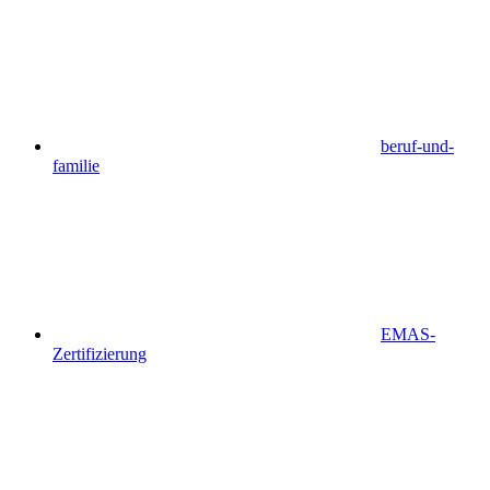
beruf-und-
familie
EMAS-
Zertifizierung