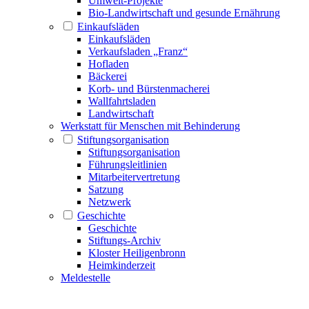
Umwelt-Projekte
Bio-Landwirtschaft und gesunde Ernährung
Einkaufsläden
Einkaufsläden
Verkaufsladen „Franz“
Hofladen
Bäckerei
Korb- und Bürstenmacherei
Wallfahrtsladen
Landwirtschaft
Werkstatt für Menschen mit Behinderung
Stiftungsorganisation
Stiftungsorganisation
Führungsleitlinien
Mitarbeitervertretung
Satzung
Netzwerk
Geschichte
Geschichte
Stiftungs-Archiv
Kloster Heiligenbronn
Heimkinderzeit
Meldestelle