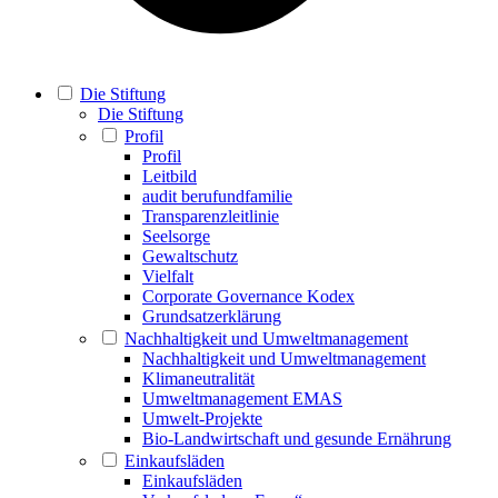
Die Stiftung
Die Stiftung
Profil
Profil
Leitbild
audit berufundfamilie
Transparenzleitlinie
Seelsorge
Gewaltschutz
Vielfalt
Corporate Governance Kodex
Grundsatzerklärung
Nachhaltigkeit und Umweltmanagement
Nachhaltigkeit und Umweltmanagement
Klimaneutralität
Umweltmanagement EMAS
Umwelt-Projekte
Bio-Landwirtschaft und gesunde Ernährung
Einkaufsläden
Einkaufsläden