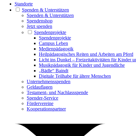
Standorte
Spenden & Unterstützen
Spenden & Unterstützen
Spendenshop
Jetzt spenden
Spendenprojekte
Spendenprojekte
Campus Leben
Medienpädagogik
Heilpädagogisches Reiten und Arbeiten am Pferd
Licht ins Dunkel – Freizeitaktivitäten für Kinder 
Musikpädagogik für Kinder und Jugendliche
„Bädle“ Baindt
Digitale Teilhabe für ältere Menschen
Unternehmensspenden
Geldauflagen
Testament- und Nachlassspende
Spender-Service
Fördervereine
Kooperationspartner