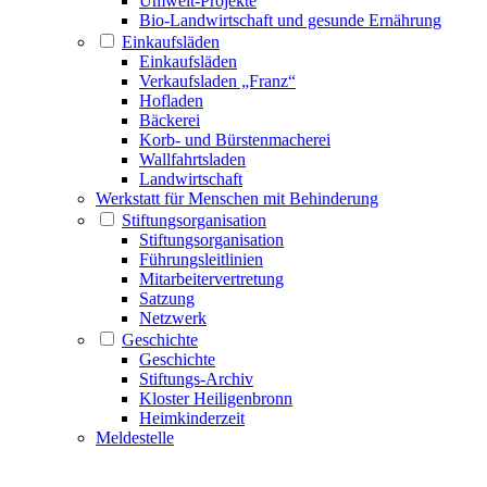
Umwelt-Projekte
Bio-Landwirtschaft und gesunde Ernährung
Einkaufsläden
Einkaufsläden
Verkaufsladen „Franz“
Hofladen
Bäckerei
Korb- und Bürstenmacherei
Wallfahrtsladen
Landwirtschaft
Werkstatt für Menschen mit Behinderung
Stiftungsorganisation
Stiftungsorganisation
Führungsleitlinien
Mitarbeitervertretung
Satzung
Netzwerk
Geschichte
Geschichte
Stiftungs-Archiv
Kloster Heiligenbronn
Heimkinderzeit
Meldestelle