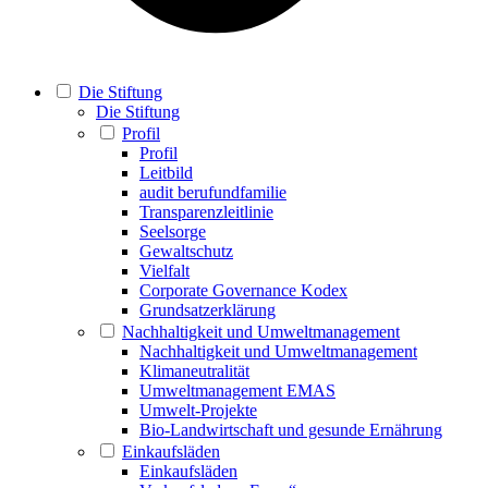
Die Stiftung
Die Stiftung
Profil
Profil
Leitbild
audit berufundfamilie
Transparenzleitlinie
Seelsorge
Gewaltschutz
Vielfalt
Corporate Governance Kodex
Grundsatzerklärung
Nachhaltigkeit und Umweltmanagement
Nachhaltigkeit und Umweltmanagement
Klimaneutralität
Umweltmanagement EMAS
Umwelt-Projekte
Bio-Landwirtschaft und gesunde Ernährung
Einkaufsläden
Einkaufsläden