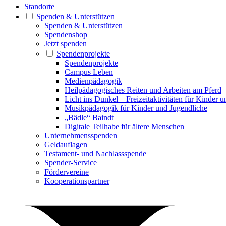
Standorte
Spenden & Unterstützen
Spenden & Unterstützen
Spendenshop
Jetzt spenden
Spendenprojekte
Spendenprojekte
Campus Leben
Medienpädagogik
Heilpädagogisches Reiten und Arbeiten am Pferd
Licht ins Dunkel – Freizeitaktivitäten für Kinder 
Musikpädagogik für Kinder und Jugendliche
„Bädle“ Baindt
Digitale Teilhabe für ältere Menschen
Unternehmensspenden
Geldauflagen
Testament- und Nachlassspende
Spender-Service
Fördervereine
Kooperationspartner