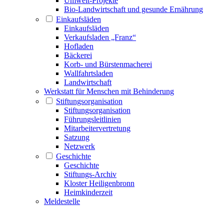
Umwelt-Projekte
Bio-Landwirtschaft und gesunde Ernährung
Einkaufsläden
Einkaufsläden
Verkaufsladen „Franz“
Hofladen
Bäckerei
Korb- und Bürstenmacherei
Wallfahrtsladen
Landwirtschaft
Werkstatt für Menschen mit Behinderung
Stiftungsorganisation
Stiftungsorganisation
Führungsleitlinien
Mitarbeitervertretung
Satzung
Netzwerk
Geschichte
Geschichte
Stiftungs-Archiv
Kloster Heiligenbronn
Heimkinderzeit
Meldestelle