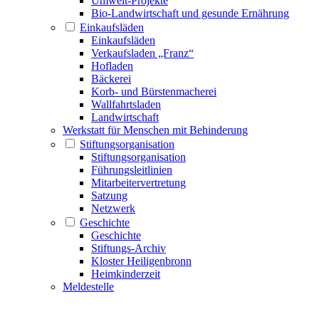
Umwelt-Projekte
Bio-Landwirtschaft und gesunde Ernährung
Einkaufsläden
Einkaufsläden
Verkaufsladen „Franz“
Hofladen
Bäckerei
Korb- und Bürstenmacherei
Wallfahrtsladen
Landwirtschaft
Werkstatt für Menschen mit Behinderung
Stiftungsorganisation
Stiftungsorganisation
Führungsleitlinien
Mitarbeitervertretung
Satzung
Netzwerk
Geschichte
Geschichte
Stiftungs-Archiv
Kloster Heiligenbronn
Heimkinderzeit
Meldestelle