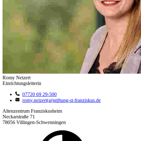
Romy Neizert
Einrichtungsleiterin
07720 69 29-500
romy.neizert(at)stiftung-st-franziskus.de
Altenzentrum Franziskusheim
Neckarstraße 71
78056 Villingen-Schwenningen