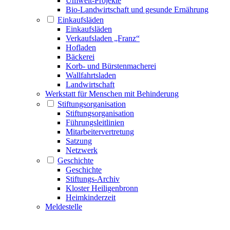
Umwelt-Projekte
Bio-Landwirtschaft und gesunde Ernährung
Einkaufsläden
Einkaufsläden
Verkaufsladen „Franz“
Hofladen
Bäckerei
Korb- und Bürstenmacherei
Wallfahrtsladen
Landwirtschaft
Werkstatt für Menschen mit Behinderung
Stiftungsorganisation
Stiftungsorganisation
Führungsleitlinien
Mitarbeitervertretung
Satzung
Netzwerk
Geschichte
Geschichte
Stiftungs-Archiv
Kloster Heiligenbronn
Heimkinderzeit
Meldestelle