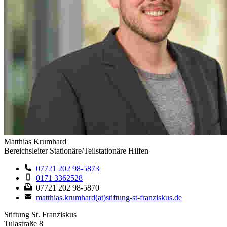
Matthias Krumhard
Bereichsleiter Stationäre/Teilstationäre Hilfen
07721 202 98-5873
0171 3362528
07721 202 98-5870
matthias.krumhard(at)stiftung-st-franziskus.de
Stiftung St. Franziskus
Tulastraße 8