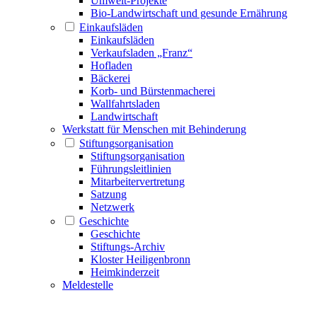
Umwelt-Projekte
Bio-Landwirtschaft und gesunde Ernährung
Einkaufsläden
Einkaufsläden
Verkaufsladen „Franz“
Hofladen
Bäckerei
Korb- und Bürstenmacherei
Wallfahrtsladen
Landwirtschaft
Werkstatt für Menschen mit Behinderung
Stiftungsorganisation
Stiftungsorganisation
Führungsleitlinien
Mitarbeitervertretung
Satzung
Netzwerk
Geschichte
Geschichte
Stiftungs-Archiv
Kloster Heiligenbronn
Heimkinderzeit
Meldestelle