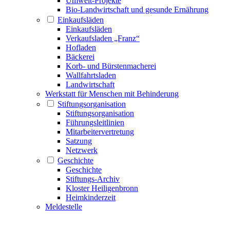
Umwelt-Projekte
Bio-Landwirtschaft und gesunde Ernährung
Einkaufsläden
Einkaufsläden
Verkaufsladen „Franz“
Hofladen
Bäckerei
Korb- und Bürstenmacherei
Wallfahrtsladen
Landwirtschaft
Werkstatt für Menschen mit Behinderung
Stiftungsorganisation
Stiftungsorganisation
Führungsleitlinien
Mitarbeitervertretung
Satzung
Netzwerk
Geschichte
Geschichte
Stiftungs-Archiv
Kloster Heiligenbronn
Heimkinderzeit
Meldestelle