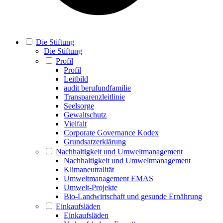
Die Stiftung
Die Stiftung
Profil
Profil
Leitbild
audit berufundfamilie
Transparenzleitlinie
Seelsorge
Gewaltschutz
Vielfalt
Corporate Governance Kodex
Grundsatzerklärung
Nachhaltigkeit und Umweltmanagement
Nachhaltigkeit und Umweltmanagement
Klimaneutralität
Umweltmanagement EMAS
Umwelt-Projekte
Bio-Landwirtschaft und gesunde Ernährung
Einkaufsläden
Einkaufsläden