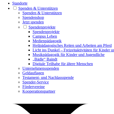
Standorte
Spenden & Unterstützen
Spenden & Unterstützen
Spendenshop
Jetzt spenden
Spendenprojekte
Spendenprojekte
Campus Leben
Medienpädagogik
Heilpädagogisches Reiten und Arbeiten am Pferd
Licht ins Dunkel – Freizeitaktivitäten für Kinder 
Musikpädagogik für Kinder und Jugendliche
„Bädle“ Baindt
Digitale Teilhabe für ältere Menschen
Unternehmensspenden
Geldauflagen
Testament- und Nachlassspende
Spender-Service
Fördervereine
Kooperationspartner