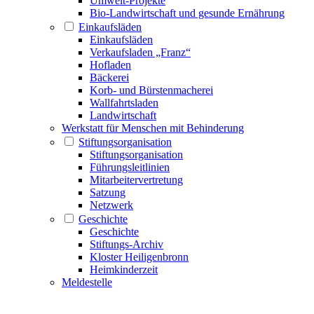
Umwelt-Projekte
Bio-Landwirtschaft und gesunde Ernährung
Einkaufsläden
Einkaufsläden
Verkaufsladen „Franz“
Hofladen
Bäckerei
Korb- und Bürstenmacherei
Wallfahrtsladen
Landwirtschaft
Werkstatt für Menschen mit Behinderung
Stiftungsorganisation
Stiftungsorganisation
Führungsleitlinien
Mitarbeitervertretung
Satzung
Netzwerk
Geschichte
Geschichte
Stiftungs-Archiv
Kloster Heiligenbronn
Heimkinderzeit
Meldestelle