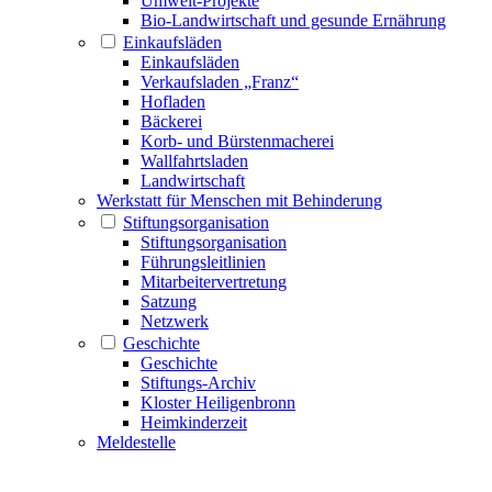
Umwelt-Projekte
Bio-Landwirtschaft und gesunde Ernährung
Einkaufsläden
Einkaufsläden
Verkaufsladen „Franz“
Hofladen
Bäckerei
Korb- und Bürstenmacherei
Wallfahrtsladen
Landwirtschaft
Werkstatt für Menschen mit Behinderung
Stiftungsorganisation
Stiftungsorganisation
Führungsleitlinien
Mitarbeitervertretung
Satzung
Netzwerk
Geschichte
Geschichte
Stiftungs-Archiv
Kloster Heiligenbronn
Heimkinderzeit
Meldestelle