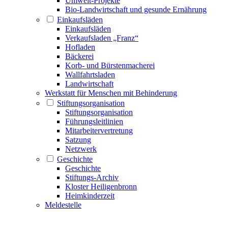
Umwelt-Projekte
Bio-Landwirtschaft und gesunde Ernährung
Einkaufsläden
Einkaufsläden
Verkaufsladen „Franz“
Hofladen
Bäckerei
Korb- und Bürstenmacherei
Wallfahrtsladen
Landwirtschaft
Werkstatt für Menschen mit Behinderung
Stiftungsorganisation
Stiftungsorganisation
Führungsleitlinien
Mitarbeitervertretung
Satzung
Netzwerk
Geschichte
Geschichte
Stiftungs-Archiv
Kloster Heiligenbronn
Heimkinderzeit
Meldestelle