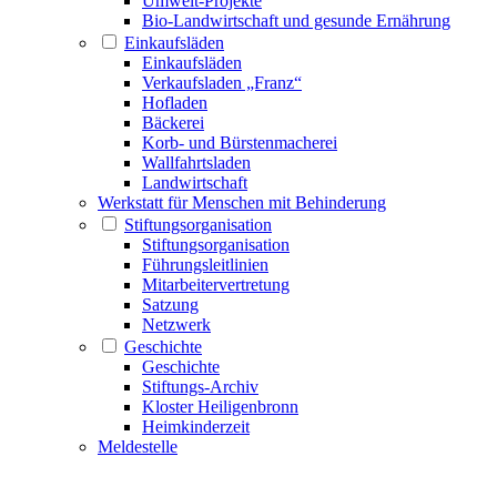
Umwelt-Projekte
Bio-Landwirtschaft und gesunde Ernährung
Einkaufsläden
Einkaufsläden
Verkaufsladen „Franz“
Hofladen
Bäckerei
Korb- und Bürstenmacherei
Wallfahrtsladen
Landwirtschaft
Werkstatt für Menschen mit Behinderung
Stiftungsorganisation
Stiftungsorganisation
Führungsleitlinien
Mitarbeitervertretung
Satzung
Netzwerk
Geschichte
Geschichte
Stiftungs-Archiv
Kloster Heiligenbronn
Heimkinderzeit
Meldestelle