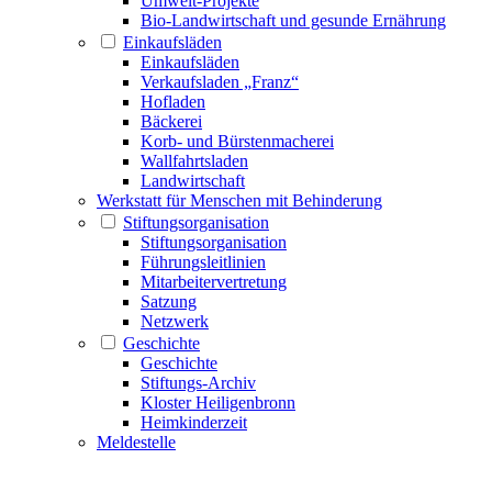
Umwelt-Projekte
Bio-Landwirtschaft und gesunde Ernährung
Einkaufsläden
Einkaufsläden
Verkaufsladen „Franz“
Hofladen
Bäckerei
Korb- und Bürstenmacherei
Wallfahrtsladen
Landwirtschaft
Werkstatt für Menschen mit Behinderung
Stiftungsorganisation
Stiftungsorganisation
Führungsleitlinien
Mitarbeitervertretung
Satzung
Netzwerk
Geschichte
Geschichte
Stiftungs-Archiv
Kloster Heiligenbronn
Heimkinderzeit
Meldestelle