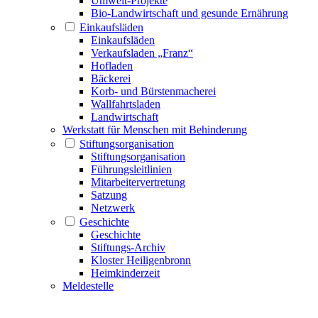
Umwelt-Projekte
Bio-Landwirtschaft und gesunde Ernährung
Einkaufsläden
Einkaufsläden
Verkaufsladen „Franz“
Hofladen
Bäckerei
Korb- und Bürstenmacherei
Wallfahrtsladen
Landwirtschaft
Werkstatt für Menschen mit Behinderung
Stiftungsorganisation
Stiftungsorganisation
Führungsleitlinien
Mitarbeitervertretung
Satzung
Netzwerk
Geschichte
Geschichte
Stiftungs-Archiv
Kloster Heiligenbronn
Heimkinderzeit
Meldestelle