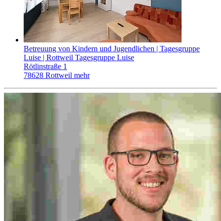
Betreuung von Kindern und Jugendlichen | Tagesgruppe
Luise | Rottweil
Tagesgruppe Luise
Rötlinstraße 1
78628 Rottweil
mehr